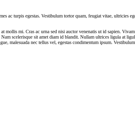
mes ac turpis egestas. Vestibulum tortor quam, feugiat vitae, ultricies e
at mollis mi. Cras ac urna sed nisi auctor venenatis ut id sapien. Viv
t. Nam scelerisque sit amet diam id blandit. Nullam ultrices ligula at lig
augue, malesuada nec tellus vel, egestas condimentum ipsum. Vestibulum