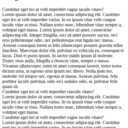
Curabitur eget leo at velit imperdiet vague iaculis vitaes?
Lorem ipsum dolor sit amet, consectetur adipiscing elit. Curabitur
eget leo at velit imperdiet varius. In eu ipsum vitae velit congue
iaculis vitae at risus. Nullam tortor nunc, bibendum vitae semper a,
volutpat eget massa. Lorem ipsum dolor sit amet, consectetur
adipiscing elit. Integer fringilla, orci sit amet posuere auctor, orci
eros pellentesque odio, nec pellentesque erat ligula nec massa.
Aenean consequat lorem ut felis ullamcorper posuere gravida tellus
faucibus. Maecenas dolor elit, pulvinar eu vehicula eu, consequat et
lacus. Duis et purus ipsum. In auctor mattis ipsum id molestie.
Donec risus nulla, fringilla a rhoncus vitae, semper a massa.
Vivamus ullamcorper, enim sit amet consequat laoreet, tortor tortor
dictum urna, ut egestas urna ipsum nec libero. Nulla justo leo,
molestie vel tempor nec, egestas at massa. Aenean pulvinar, felis
porttitor iaculis pulvinar, odio orci sodales odio, ac pulvinar felis
quam sit.
Curabitur eget leo at velit imperdiet viaculis vitaes?
Lorem ipsum dolor sit amet, consectetur adipiscing elit. Curabitur
eget leo at velit imperdiet varius. In eu ipsum vitae velit congue
iaculis vitae at risus. Nullam tortor nunc, bibendum vitae semper a,
volutpat eget massa.
Curabitur eget leo at velit imperdiet vague iaculis vitaes?
Lorem ipsum dolor sit amet, consectetur adipiscing elit. Curabitur
eget leo at velit imperdiet varius. In eu ipsum vitae velit congue