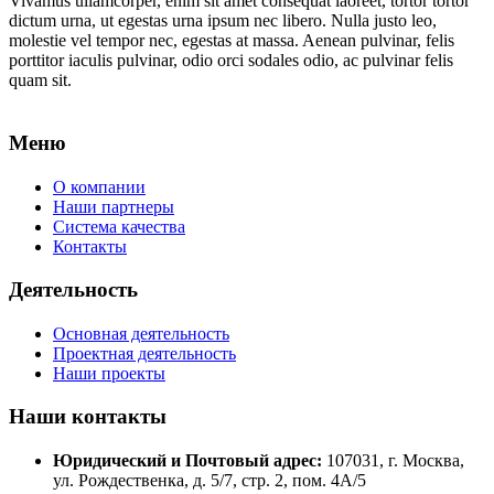
Vivamus ullamcorper, enim sit amet consequat laoreet, tortor tortor
dictum urna, ut egestas urna ipsum nec libero. Nulla justo leo,
molestie vel tempor nec, egestas at massa. Aenean pulvinar, felis
porttitor iaculis pulvinar, odio orci sodales odio, ac pulvinar felis
quam sit.
Меню
О компании
Наши партнеры
Система качества
Контакты
Деятельность
Основная деятельность
Проектная деятельность
Наши проекты
Наши контакты
Юридический и Почтовый адрес:
107031, г. Москва,
ул. Рождественка, д. 5/7, стр. 2, пом. 4А/5