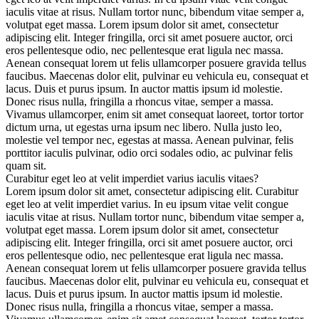
iaculis vitae at risus. Nullam tortor nunc, bibendum vitae semper a,
volutpat eget massa. Lorem ipsum dolor sit amet, consectetur
adipiscing elit. Integer fringilla, orci sit amet posuere auctor, orci
eros pellentesque odio, nec pellentesque erat ligula nec massa.
Aenean consequat lorem ut felis ullamcorper posuere gravida tellus
faucibus. Maecenas dolor elit, pulvinar eu vehicula eu, consequat et
lacus. Duis et purus ipsum. In auctor mattis ipsum id molestie.
Donec risus nulla, fringilla a rhoncus vitae, semper a massa.
Vivamus ullamcorper, enim sit amet consequat laoreet, tortor tortor
dictum urna, ut egestas urna ipsum nec libero. Nulla justo leo,
molestie vel tempor nec, egestas at massa. Aenean pulvinar, felis
porttitor iaculis pulvinar, odio orci sodales odio, ac pulvinar felis
quam sit.
Curabitur eget leo at velit imperdiet varius iaculis vitaes?
Lorem ipsum dolor sit amet, consectetur adipiscing elit. Curabitur
eget leo at velit imperdiet varius. In eu ipsum vitae velit congue
iaculis vitae at risus. Nullam tortor nunc, bibendum vitae semper a,
volutpat eget massa. Lorem ipsum dolor sit amet, consectetur
adipiscing elit. Integer fringilla, orci sit amet posuere auctor, orci
eros pellentesque odio, nec pellentesque erat ligula nec massa.
Aenean consequat lorem ut felis ullamcorper posuere gravida tellus
faucibus. Maecenas dolor elit, pulvinar eu vehicula eu, consequat et
lacus. Duis et purus ipsum. In auctor mattis ipsum id molestie.
Donec risus nulla, fringilla a rhoncus vitae, semper a massa.